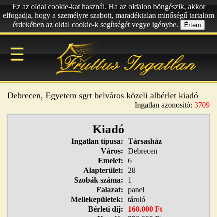
Ez az oldal cookie-kat használ. Ha az oldalon böngészik, akkor
elfogadja, hogy a személyre szabott, maradéktalan minőségű tartalom
érdekében az oldal cookie-k segítségét vegye igénybe.
Értem
☰
Debrecen, Egyetem sgrt belváros közeli albérlet kiadó
Ingatlan azonosító:
3709
Kiadó
Ingatlan típusa:
Társasház
Város:
Debrecen
Emelet:
6
Alapterület:
28
Szobák száma:
1
Falazat:
panel
Mellekepületek:
tároló
Bérleti díj:
160.000 Ft