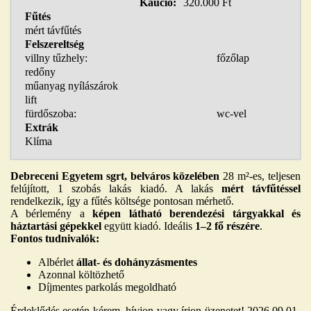
Kaució:
320.000 Ft
Fűtés
mért távfűtés
Felszereltség
villny tűzhely:
főzőlap
redőny
műanyag nyílászárok
lift
fürdőszoba:
wc-vel
Extrák
Klíma
Debreceni Egyetem sgrt, belváros közelében
28 m²-es, teljesen
felújított, 1 szobás lakás kiadó. A lakás
mért távfűtéssel
rendelkezik, így a fűtés költsége pontosan mérhető.
A bérlemény a
képen látható berendezési tárgyakkal és
háztartási gépekkel
együtt kiadó. Ideális
1–2 fő részére
.
Fontos tudnivalók:
Albérlet
állat- és dohányzásmentes
Azonnal költözhető
Díjmentes parkolás megoldható
Érdeklődés esetén kérem, hívjon vagy írjon üzenetet! 2026.09.01-